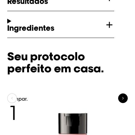
Resultados
Ingredientes
Seu protocolo
perfeito em casa.
Limpar.
Tr
1