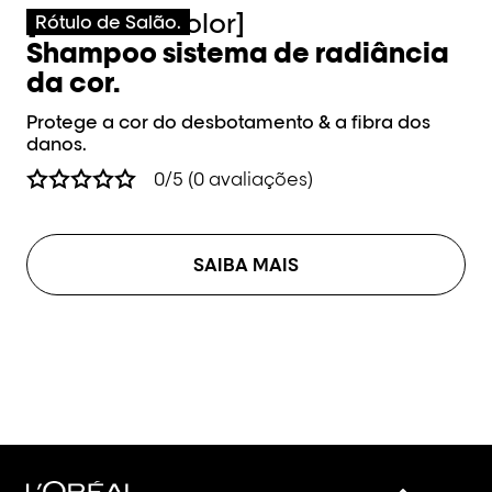
[Vitamino Color]
[
Rótulo de Salão.
Shampoo sistema de radiância
M
da cor.
Pr
da
Protege a cor do desbotamento & a fibra dos
danos.
0/5 (0 avaliações)
SAIBA MAIS