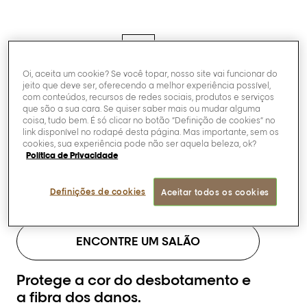
Oi, aceita um cookie? Se você topar, nosso site vai funcionar do
jeito que deve ser, oferecendo a melhor experiência possível,
Serie Expert
com conteúdos, recursos de redes sociais, produtos e serviços
que são a sua cara. Se quiser saber mais ou mudar alguma
[Vitamino Color]
coisa, tudo bem. É só clicar no botão “Definição de cookies” no
link disponível no rodapé desta página. Mas importante, sem os
Máscara.
cookies, sua experiência pode não ser aquela beleza, ok?
Política de Privacidade
Definições de cookies
Aceitar todos os cookies
Compre agora
ENCONTRE UM SALÃO
Protege a cor do desbotamento e
a fibra dos danos.