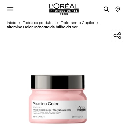
L'Oréal Professionnel Paris
SITE MENU
STO
Início
>
Todos os produtos
>
Tratamento Capilar
>
Vitamino Color: Máscara de brilho da cor.