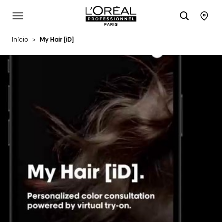
L'Oréal Professionnel Paris
Site Menu
Stor
Início
>
My Hair [iD]