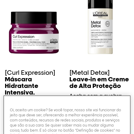
[Curl Expression]
[Metal Detox]
Máscara
Leave-in em Creme
Hidratante
de Alta Proteção
Intensiva.
Acaba com a quebra
do cabelo & mudança
Hidrata os cachos, +79%
da cor.
de brilho.
Oi, aceita um cookie? Se você topar, nosso site vai funcionar do
jeito que deve ser, oferecendo a melhor experiência possível,
com conteúdos, recursos de redes sociais, produtos e serviços
0/5 (0 avaliações)
0/5 (0 avaliações)
que são a sua cara. Se quiser saber mais ou mudar alguma
coisa, tudo bem. É só clicar no botão “Definição de cookies” no