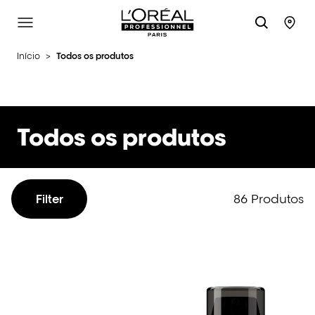
L'Oréal Professionnel Paris
Site Menu
Stor
Início
>
Todos os produtos
Todos os produtos
86 Produtos
Filter