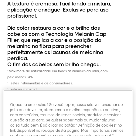
A textura é cremosa, facilitando a mistura,
aplicação e enxágue. Exclusivo para uso
profissional.
Dia color restaura a cor e o brilho dos
cabelos com a Tecnologia Melanin Gap
Filler, que replica a cor e a posição da
melanina na fibra para preencher
perfeitamente as lacunas de melanina
perdida.
O fim dos cabelos sem brilho chegou.
Máximo % de naturalidade em todas as nuances da linha, com
1
pelo menos 84%.
Testes instrumentais e de consumidores.
2
Teste instrumental.
3
Oi, aceita um cookie? Se você topar, nosso site vai funcionar do
jeito que deve ser, oferecendo a melhor experiência possível,
com conteúdos, recursos de redes sociais, produtos e serviços
que são a sua cara. Se quiser saber mais ou mudar alguma
O que faz
coisa, tudo bem. É só clicar no botão “Definição de cookies” no
link disponível no rodapé desta página. Mas importante, sem os
cookies, sua experiência pode não ser aquela beleza, ok?