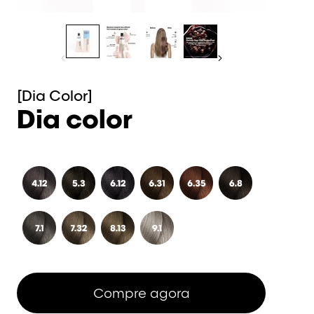
[Dia Color]
Dia color
412 Shade 4.12
530 Shade 5.30
612 Shade 6.12
631 Shade 6.31
650 Shade 6.50
680 Shade 6.80
710 Shade 7.10
732 Shade 7.32
813 Shade 8.13
910 Shade 9.10
Compre agora