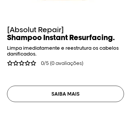
[Absolut Repair]
[
Shampoo Instant Resurfacing.
M
R
Limpa imediatamente e reestrutura os cabelos
danificados.
Li
da
0/5 (0 avaliações)
SAIBA MAIS