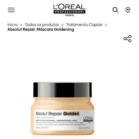
L'Oréal Professionnel Paris
SITE MENU
STO
Início
>
Todos os produtos
>
Tratamento Capilar
>
Absolut Repair: Máscara Goldening.