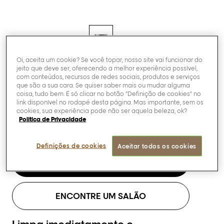
Oi, aceita um cookie? Se você topar, nosso site vai funcionar do
Serie Expert
jeito que deve ser, oferecendo a melhor experiência possível,
com conteúdos, recursos de redes sociais, produtos e serviços
que são a sua cara. Se quiser saber mais ou mudar alguma
[Absolut Repair]
coisa, tudo bem. É só clicar no botão “Definição de cookies” no
Máscara Dourada
link disponível no rodapé desta página. Mas importante, sem os
cookies, sua experiência pode não ser aquela beleza, ok?
de Revitalização.
Política de Privacidade
Definições de cookies
Aceitar todos os cookies
Compre agora
ENCONTRE UM SALÃO