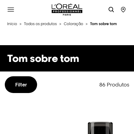
L'Oréal Professionnel Paris
Site Menu
Stor
Início
>
Todos os produtos
>
Coloração
>
Tom sobre tom
Tom sobre tom
86 Produtos
Filter