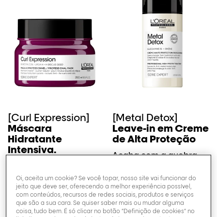
[Curl Expression]
[Metal Detox]
Máscara
Leave-in em Creme
Hidratante
de Alta Proteção
Intensiva.
Acaba com a quebra
do cabelo & mudança
Hidrata os cachos, +79%
da cor.
de brilho.
Oi, aceita um cookie? Se você topar, nosso site vai funcionar do
jeito que deve ser, oferecendo a melhor experiência possível,
com conteúdos, recursos de redes sociais, produtos e serviços
0/5 (0 avaliações)
0/5 (0 avaliações)
que são a sua cara. Se quiser saber mais ou mudar alguma
coisa, tudo bem. É só clicar no botão “Definição de cookies” no