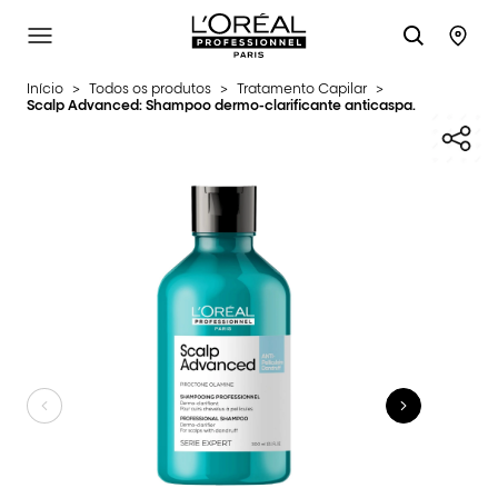
L'Oréal Professionnel Paris
SITE MENU
STO
Início
>
Todos os produtos
>
Tratamento Capilar
>
Scalp Advanced: Shampoo dermo-clarificante anticaspa.