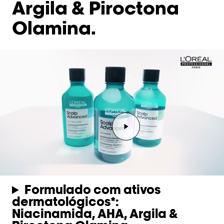
Argila & Piroctona
Olamina.
Reproduzir o vídeo Repr
Formulado com ativos
dermatológicos*:
Niacinamida, AHA, Argila &