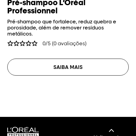
Pré-shampoo L’Oréal
S
Professionnel
Sh
pr
Pré-shampoo que fortalece, reduz quebra e
porosidade, além de remover resíduos
metálicos.
0/5 (0 avaliações)
SAIBA MAIS