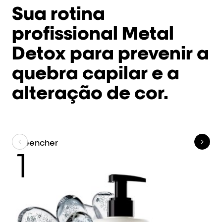
Sua rotina
profissional Metal
Detox para prevenir a
quebra capilar e a
alteração de cor.​
Preencher
L
1