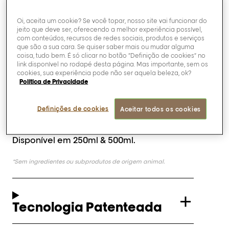
Esta máscara fortificante possui textura
cremosa, de rápida absorção, e uma
Oi, aceita um cookie? Se você topar, nosso site vai funcionar do
fragrância cativante de flor de toranja e
jeito que deve ser, oferecendo a melhor experiência possível,
bergamota salgada. O resultado são
com conteúdos, recursos de redes sociais, produtos e serviços
que são a sua cara. Se quiser saber mais ou mudar alguma
cabelos profundamente hidratados,
coisa, tudo bem. É só clicar no botão “Definição de cookies” no
fortalecidos, com cor uniforme e limpos.
link disponível no rodapé desta página. Mas importante, sem os
cookies, sua experiência pode não ser aquela beleza, ok?
Recomendada para todos os tipos de
Política de Privacidade
cabelo, a linha Metal Detox possui fórmula
vegana* e inovadora com Glicoamina,
responsável por neutralizar os metais
Definições de cookies
Aceitar todos os cookies
presentes nas lavagens.
Disponível em 250ml & 500ml.
*Sem ingredientes ou subprodutos de origem animal.
Tecnologia Patenteada