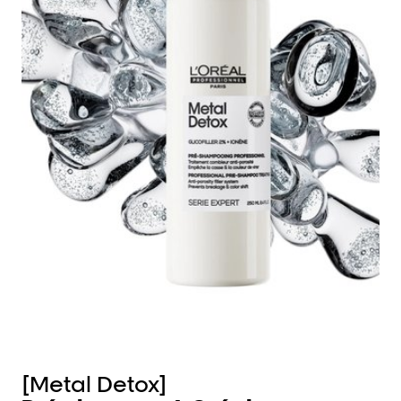
[Metal Detox]
[