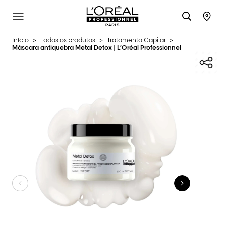
L'Oréal Professionnel Paris
SITE MENU
STO
Início
>
Todos os produtos
>
Tratamento Capilar
>
Máscara antiquebra Metal Detox | L’Oréal Professionnel