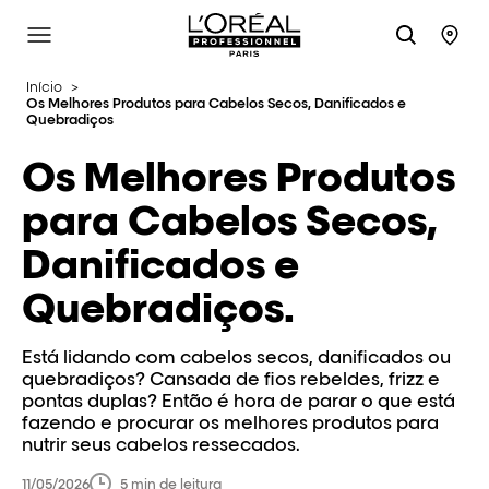
L'Oréal Professionnel Paris
Site Menu
Stor
Início
>
Os Melhores Produtos para Cabelos Secos, Danificados e
Quebradiços
Os Melhores Produtos
para Cabelos Secos,
Danificados e
Quebradiços.
Está lidando com cabelos secos, danificados ou
quebradiços? Cansada de fios rebeldes, frizz e
pontas duplas? Então é hora de parar o que está
fazendo e procurar os melhores produtos para
nutrir seus cabelos ressecados.
11/05/2026
5 min de leitura