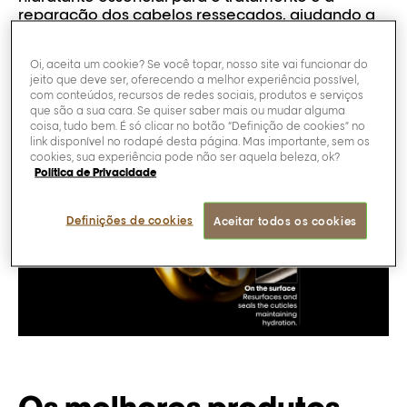
reparação dos cabelos ressecados, ajudando a
mantê-los hidratados e a reduzir o frizz. (Procure
esse ingrediente ativo em produtos como Dia
Oi, aceita um cookie? Se você topar, nosso site vai funcionar do
Light Hyaluronic Acidic Gloss Color da L’Oréal
jeito que deve ser, oferecendo a melhor experiência possível,
Professionnel.)
com conteúdos, recursos de redes sociais, produtos e serviços
que são a sua cara. Se quiser saber mais ou mudar alguma
coisa, tudo bem. É só clicar no botão “Definição de cookies” no
link disponível no rodapé desta página. Mas importante, sem os
cookies, sua experiência pode não ser aquela beleza, ok?
Política de Privacidade
Definições de cookies
Aceitar todos os cookies