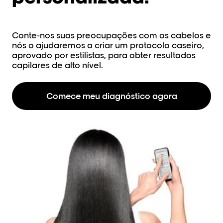
Máscar
Passo 3: Tratar
Evite a q
Condicionador.
10 vezes 
Conte-nos suas preocupações com os cabelos e
Reestrutura imediatamente os
Descu
cabelos danificados.
nós o ajudaremos a criar um protocolo caseiro,
aprovado por estilistas, para obter resultados
Descubra
Passo 
capilares de alto nível.
Creme 
Passo 4: Reestruturar
proteç
Óleo multifuncional
Comece meu diagnóstico agora
Acabe co
aperfeiçoador 10 em 1.
cabelo c
agressões
Proporciona
instantaneamente 10
Descu
benefícios aos cabelos
danificados.
Passo 
Descubra
Óleo c
-97% de 
1 gota
.
1
Descu
1
Testes ins