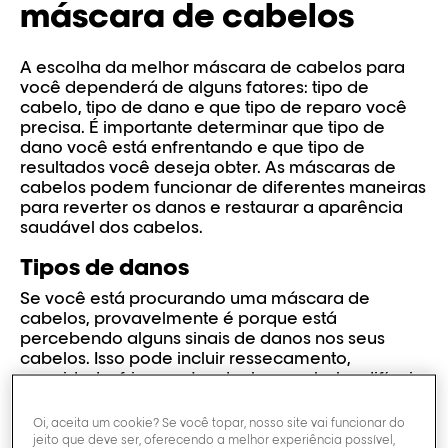
máscara de cabelos
A escolha da melhor máscara de cabelos para
você dependerá de alguns fatores: tipo de
cabelo, tipo de dano e que tipo de reparo você
precisa. É importante determinar que tipo de
dano você está enfrentando e que tipo de
resultados você deseja obter. As máscaras de
cabelos podem funcionar de diferentes maneiras
para reverter os danos e restaurar a aparência
saudável dos cabelos.
Tipos de danos
Se você está procurando uma máscara de
cabelos, provavelmente é porque está
percebendo alguns sinais de danos nos seus
cabelos. Isso pode incluir ressecamento,
opacidade, frizz, pontas duplas e cabelos difíceis
de pentear. Os danos podem ocorrer devido a
vários fatores relacionados tanto aos tratamentos
Oi, aceita um cookie? Se você topar, nosso site vai funcionar do
capilares quanto ao nosso ambiente.
jeito que deve ser, oferecendo a melhor experiência possível,