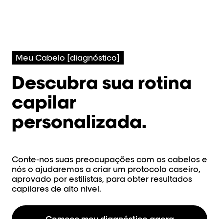
Recarregue 1 milhão de micro-
Recarregu
rupturas de cabelos em 1
rupturas 
minuto.
minuto.
Descubra
Descu
Meu Cabelo [diagnóstico]
Passo 2: Lavar
Passo 
Shampoo.
Shamp
Descubra sua rotina
Previne a quebra dos cabelos
Previne 
e a alteração da cor.
e a alter
capilar
Descubra
Descu
personalizada.
Passo 3: Hidratar
Passo 
Máscara protetora.
Máscar
Acaba com a quebra do
Evite a q
Conte-nos suas preocupações com os cabelos e
cabelo, com 10 vezes mais
com 10 ve
nós o ajudaremos a criar um protocolo caseiro,
hidratação.1
Descu
aprovado por estilistas, para obter resultados
Descubra
capilares de alto nível.
Passo 
Passo 4: Iluminar
Creme 
Óleo concentrado.
proteç