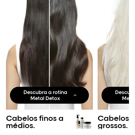
Descubra a rotina
Descubr
Metal Detox
Meta
Cabelos finos a
Cabelos 
Passo 1: Refil
Passo 1
médios.
grossos.
Tratamento pré-
Tratam
shampoo.
shamp