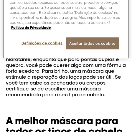
com conteúdos, recursos de redes sociais, produtos e serviços
Tratamentos químicos, modelagem com calor,
que são a sua cara. Se quiser saber mais ou mudar alguma
água dura, raios UV — todos esses fatores podem
coisa, tudo bem. É só clicar no botão “Definição de cookies” no
ser responsáveis pelos danos aos cabelos.
link disponível no rodapé desta página. Mas importante, sem os
cookies, sua experiência pode não ser aquela beleza, ok?
Tipos de máscaras de cabelos
Política de Privacidade
Existem muitos tipos diferentes de máscaras de
cabelos, todas com fórmulas e focos diferentes.
Definições de cookies
Aceitar todos os cookies
Para ressecamento, opacidade, aspereza e
fragilidade, você deve procurar uma máscara
hidratante, enquanto que para pontas duplas e
quebra, você pode querer algo com uma fórmula
fortalecedora. Para brilho, uma máscara que
estimule a reparação dos laços pode ser útil. Se
você tem cabelos cacheados ou crespos,
certifique-se de escolher uma máscara
recomendada para o seu tipo de cabelo.
A melhor máscara para
todos os tipos de cabelo